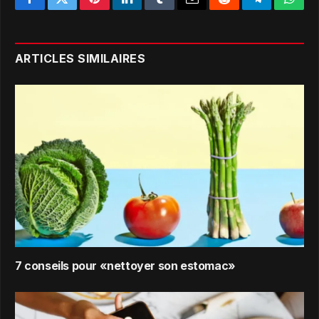
Facebook
Twitter
Pinterest
LinkedIn
Tumblr
Email
Reddit
Telegram
What
ARTICLES SIMILAIRES
7 conseils pour «nettoyer son estomac»