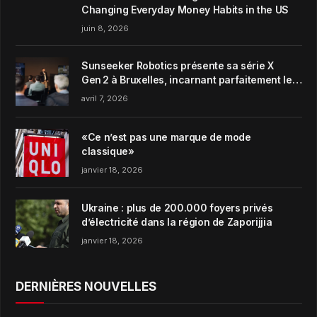
Changing Everyday Money Habits in the US
juin 8, 2026
Sunseeker Robotics présente sa série X
Gen 2 à Bruxelles, incarnant parfaitement le
concept de Garden Harmony de la marque
avril 7, 2026
«Ce n’est pas une marque de mode
classique»
janvier 18, 2026
Ukraine : plus de 200.000 foyers privés
d’électricité dans la région de Zaporijjia
janvier 18, 2026
DERNIÈRES NOUVELLES