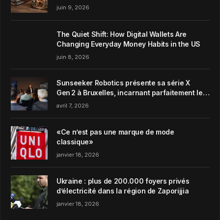
juin 9, 2026
The Quiet Shift: How Digital Wallets Are
Changing Everyday Money Habits in the US
juin 8, 2026
Sunseeker Robotics présente sa série X
Gen 2 à Bruxelles, incarnant parfaitement le
concept de Garden Harmony de la marque
avril 7, 2026
«Ce n’est pas une marque de mode
classique»
janvier 18, 2026
Ukraine : plus de 200.000 foyers privés
d’électricité dans la région de Zaporijjia
janvier 18, 2026