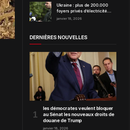
Ukraine : plus de 200.000
foyers privés d’électricité
dans la région de Zaporijjia
janvier 18, 2026
DERNIÈRES NOUVELLES
les démocrates veulent bloquer
au Sénat les nouveaux droits de
douane de Trump
janvier 18, 2026