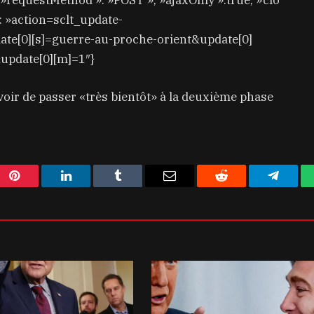
, »requestMethod »: »POST », »ajaxOnly »:true, »clo
: »action=sclt_update-
e[0][s]=guerre-au-proche-orient&update[0]
&update[0][m]=1″}
oir de passer «très bientôt» à la deuxième phase
Pinterest
LinkedIn
Tumblr
Email
Reddit
Telegra