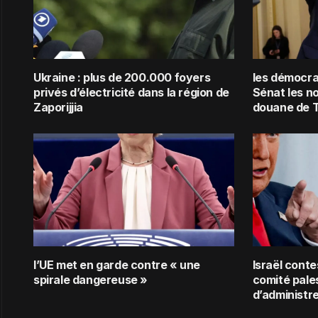
Ukraine : plus de 200.000 foyers
les démocra
privés d’électricité dans la région de
Sénat les n
Zaporijjia
douane de 
l’UE met en garde contre « une
Israël conte
spirale dangereuse »
comité pale
d’administr