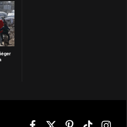
iéger
a