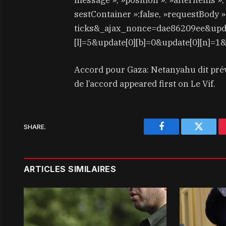
message », »position »: »afteritems »
sestContainer »:false, »requestBody »
ticks&_ajax_nonce=dae86209ee&updat
[l]=5&update[0][b]=0&update[0][n]=1
Accord pour Gaza: Netanyahu dit prév
de l’accord appeared first on Le Vif.
SHARE.
Facebook
Twitter
ARTICLES SIMILAIRES