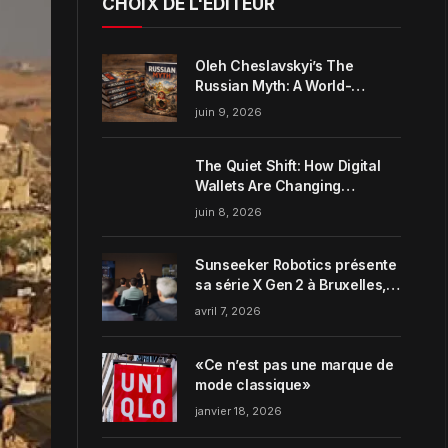
CHOIX DE L'ÉDITEUR
Oleh Cheslavskyi’s The
Russian Myth: A World-
Systems Analysis of
juin 9, 2026
Muscovite Power
The Quiet Shift: How Digital
Wallets Are Changing
Everyday Money Habits in the
juin 8, 2026
US
Sunseeker Robotics présente
sa série X Gen 2 à Bruxelles,
incarnant parfaitement le
avril 7, 2026
concept de Garden Harmony
de la marque
«Ce n’est pas une marque de
mode classique»
janvier 18, 2026