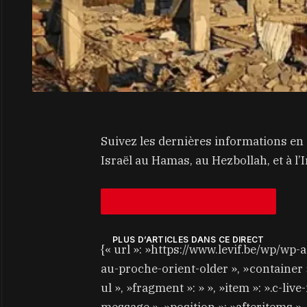
Suivez les dernières informations en 
Israël au Hamas, au Hezbollah, et à l’I
PLUS D’ARTICLES DANS CE DIRECT
{« url »: »https://www.levif.be/wp/wp-
au-proche-orient-older », »container »:
ul », »fragment »: » », »item »: ».c-live-