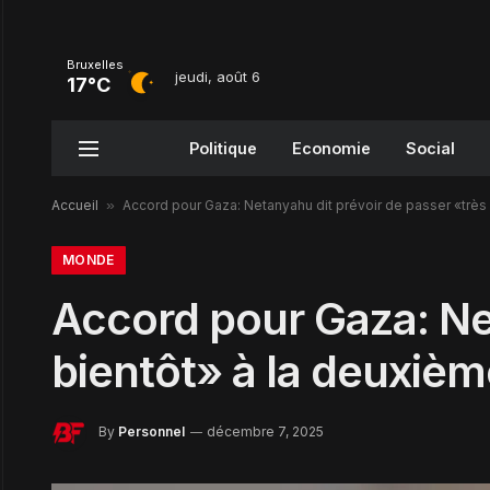
Bruxelles
jeudi, août 6
17°C
Politique
Economie
Social
Accueil
»
Accord pour Gaza: Netanyahu dit prévoir de passer «très
MONDE
Accord pour Gaza: Net
bientôt» à la deuxièm
By
Personnel
décembre 7, 2025