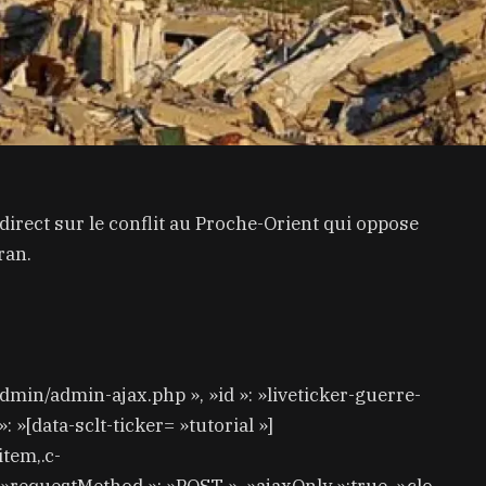
direct sur le conflit au Proche-Orient qui oppose
ran.
admin/admin-ajax.php », »id »: »liveticker-guerre-
 »[data-sclt-ticker= »tutorial »]
item,.c-