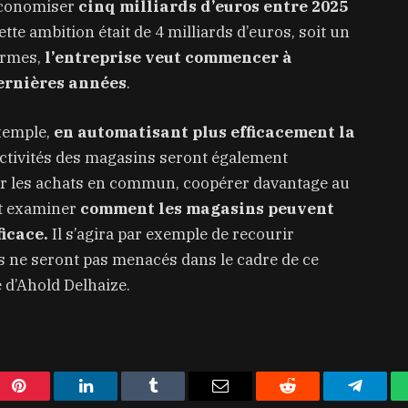
économiser
cinq milliards d’euros entre 2025
tte ambition était de 4 milliards d’euros, soit un
termes,
l’entreprise veut commencer à
ernières années
.
exemple,
en automatisant plus efficacement la
ctivités des magasins seront également
r les achats en commun, coopérer davantage au
t examiner
comment les magasins peuvent
ficace.
Il s’agira par exemple de recourir
 ne seront pas menacés dans le cadre de ce
 d’Ahold Delhaize.
Pinterest
LinkedIn
Tumblr
Email
Reddit
Telegra