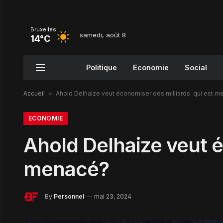
Bruxelles
samedi, août 8
14°C
Politique
Economie
Social
Accueil
»
Ahold Delhaize veut économiser des milliards: qui est 
ECONOMIE
Ahold Delhaize veut é
menacé?
By
Personnel
mai 23, 2024