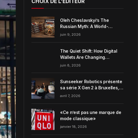
CHOIX DE L'ÉDITEUR
Oleh Cheslavskyi’s The
Russian Myth: A World-
Systems Analysis of
juin 9, 2026
Muscovite Power
The Quiet Shift: How Digital
Wallets Are Changing
Everyday Money Habits in the
juin 8, 2026
US
Sunseeker Robotics présente
sa série X Gen 2 à Bruxelles,
incarnant parfaitement le
avril 7, 2026
concept de Garden Harmony
de la marque
«Ce n’est pas une marque de
mode classique»
janvier 18, 2026