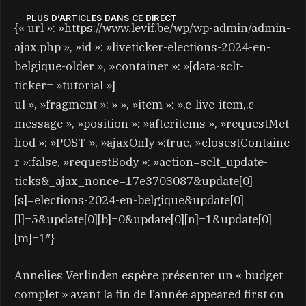
PLUS D’ARTICLES DANS CE DIRECT
{« url »: »https://www.levif.be/wp/wp-admin/admin-
ajax.php », »id »: »liveticker-elections-2024-en-
belgique-older », »container »: »[data-sclt-
ticker= »tutorial »]
ul », »fragment »: » », »item »: ».c-live-item,.c-
message », »position »: »afteritems », »requestMet
hod »: »POST », »ajaxOnly »:true, »closestContaine
r »:false, »requestBody »: »action=sclt_update-
ticks&_ajax_nonce=17e3703087&update[0]
[s]=elections-2024-en-belgique&update[0]
[l]=5&update[0][b]=0&update[0][n]=1&update[0]
[m]=1″}
Annelies Verlinden espère présenter un « budget
complet » avant la fin de l’année appeared first on