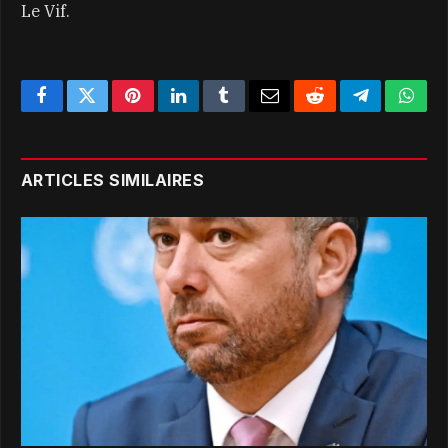
Le Vif.
Facebook
Twitter
Pinterest
LinkedIn
Tumblr
Email
Reddit
Telegram
What
ARTICLES SIMILAIRES