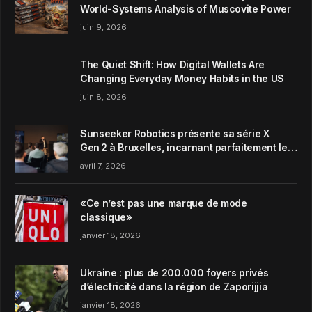
World-Systems Analysis of Muscovite Power
juin 9, 2026
The Quiet Shift: How Digital Wallets Are
Changing Everyday Money Habits in the US
juin 8, 2026
Sunseeker Robotics présente sa série X
Gen 2 à Bruxelles, incarnant parfaitement le
concept de Garden Harmony de la marque
avril 7, 2026
«Ce n’est pas une marque de mode
classique»
janvier 18, 2026
Ukraine : plus de 200.000 foyers privés
d’électricité dans la région de Zaporijjia
janvier 18, 2026