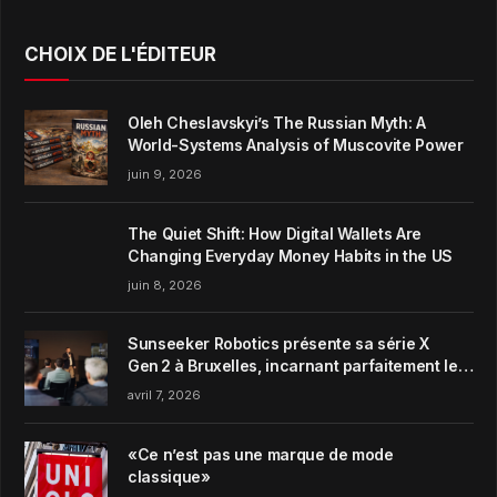
CHOIX DE L'ÉDITEUR
Oleh Cheslavskyi’s The Russian Myth: A
World-Systems Analysis of Muscovite Power
juin 9, 2026
The Quiet Shift: How Digital Wallets Are
Changing Everyday Money Habits in the US
juin 8, 2026
Sunseeker Robotics présente sa série X
Gen 2 à Bruxelles, incarnant parfaitement le
concept de Garden Harmony de la marque
avril 7, 2026
«Ce n’est pas une marque de mode
classique»