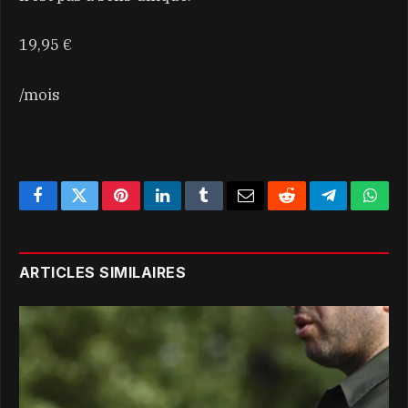
19,95 €
/mois
Facebook
Twitter
Pinterest
LinkedIn
Tumblr
Email
Reddit
Telegram
What
ARTICLES SIMILAIRES