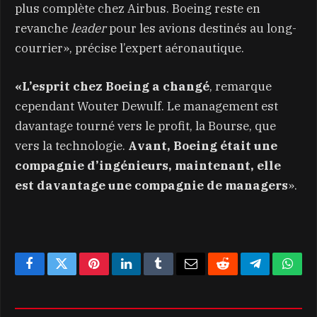
plus complète chez Airbus. Boeing reste en
revanche
leader
pour les avions destinés au long-
courrier», précise l’expert aéronautique.
«L’esprit chez Boeing a changé
, remarque
cependant Wouter Dewulf. Le management est
davantage tourné vers le profit, la Bourse, que
vers la technologie.
Avant, Boeing était une
compagnie d’ingénieurs, maintenant, elle
est davantage une compagnie de managers
».
Facebook
Twitter
Pinterest
LinkedIn
Tumblr
Email
Reddit
Telegram
What