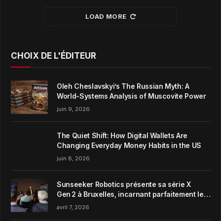
LOAD MORE
CHOIX DE L'ÉDITEUR
Oleh Cheslavskyi’s The Russian Myth: A
World-Systems Analysis of Muscovite Power
juin 9, 2026
The Quiet Shift: How Digital Wallets Are
Changing Everyday Money Habits in the US
juin 8, 2026
Sunseeker Robotics présente sa série X
Gen 2 à Bruxelles, incarnant parfaitement le
concept de Garden Harmony de la marque
avril 7, 2026