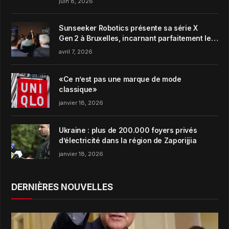
juin 8, 2026
Sunseeker Robotics présente sa série X
Gen 2 à Bruxelles, incarnant parfaitement le
concept de Garden Harmony de la marque
avril 7, 2026
«Ce n’est pas une marque de mode
classique»
janvier 18, 2026
Ukraine : plus de 200.000 foyers privés
d’électricité dans la région de Zaporijjia
janvier 18, 2026
DERNIÈRES NOUVELLES