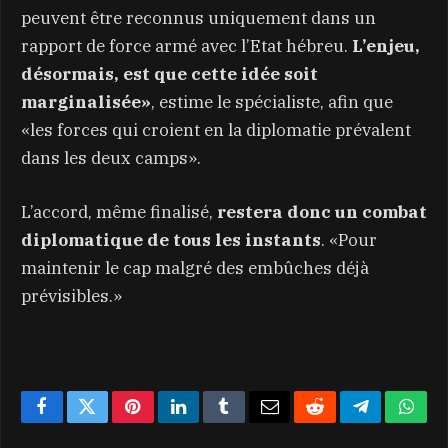
peuvent être reconnus uniquement dans un
rapport de force armé avec l’Etat hébreu.
L’enjeu,
désormais, est que cette idée soit
marginalisée»
, estime le spécialiste, afin que
«les forces qui croient en la diplomatie prévalent
dans les deux camps».
L’accord, même finalisé,
restera donc un combat
diplomatique de tous les instants
. «Pour
maintenir le cap malgré des embûches déjà
prévisibles.»
Facebook
Twitter
Pinterest
LinkedIn
Tumblr
Email
Reddit
Telegram
What