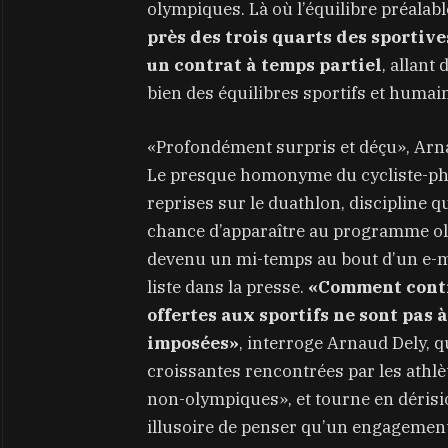
olympiques. Là où l’équilibre préalab
près des trois quarts des sportive
un contrat à temps partiel
, allant
bien des équilibres sportifs et humai
«Profondément surpris et déçu», Arna
Le presque homonyme du cycliste-phar
reprises sur le duathlon, discipline qui
chance d’apparaître au programme ol
devenu un mi-temps au bout d’un e-mai
liste dans la presse.
«Comment contin
offertes aux sportifs ne sont pas 
imposées»
, interroge Arnaud Dely, qu
croissantes rencontrées par les athlèt
non-olympiques», et tourne en dérisio
illusoire de penser qu’un engagement 