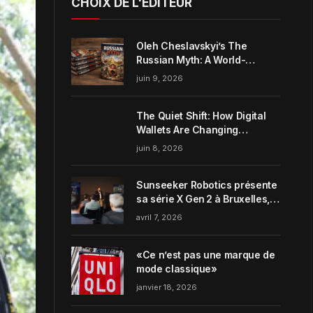
CHOIX DE L'ÉDITEUR
Oleh Cheslavskyi’s The
Russian Myth: A World-
Systems Analysis of
juin 9, 2026
Muscovite Power
The Quiet Shift: How Digital
Wallets Are Changing
Everyday Money Habits in the
juin 8, 2026
US
Sunseeker Robotics présente
sa série X Gen 2 à Bruxelles,
incarnant parfaitement le
avril 7, 2026
concept de Garden Harmony
de la marque
«Ce n’est pas une marque de
mode classique»
janvier 18, 2026