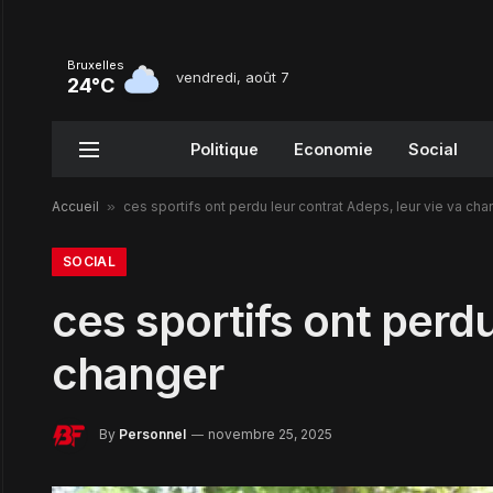
Bruxelles
vendredi, août 7
24°C
Politique
Economie
Social
Accueil
»
ces sportifs ont perdu leur contrat Adeps, leur vie va cha
SOCIAL
ces sportifs ont perdu
changer
By
Personnel
novembre 25, 2025