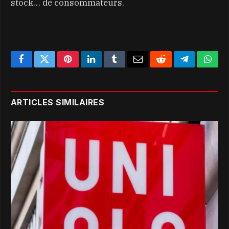
stock… de consommateurs.
Facebook
Twitter
Pinterest
LinkedIn
Tumblr
Email
Reddit
Telegram
What
ARTICLES SIMILAIRES