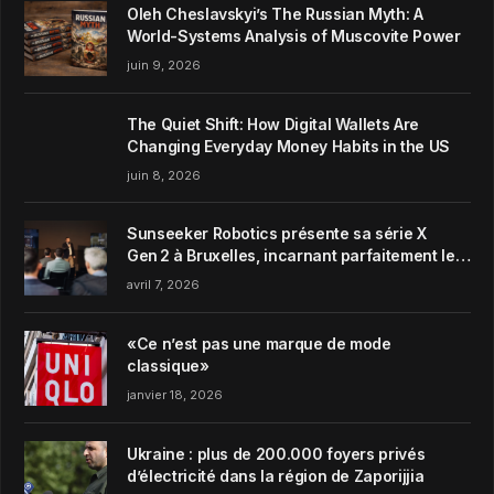
Oleh Cheslavskyi’s The Russian Myth: A
World-Systems Analysis of Muscovite Power
juin 9, 2026
The Quiet Shift: How Digital Wallets Are
Changing Everyday Money Habits in the US
juin 8, 2026
Sunseeker Robotics présente sa série X
Gen 2 à Bruxelles, incarnant parfaitement le
concept de Garden Harmony de la marque
avril 7, 2026
«Ce n’est pas une marque de mode
classique»
janvier 18, 2026
Ukraine : plus de 200.000 foyers privés
d’électricité dans la région de Zaporijjia