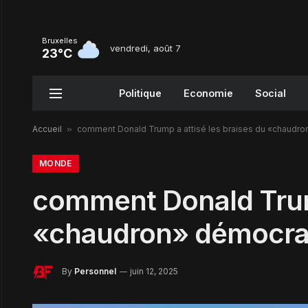
Bruxelles
vendredi, août 7
23°C
Politique
Economie
Social
Accueil
»
comment Donald Trump a attisé les braises du «chaudr
MONDE
comment Donald Trump
«chaudron» démocra
By
Personnel
juin 12, 2025