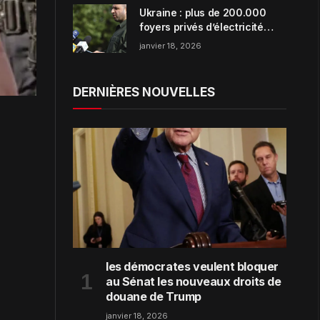
Ukraine : plus de 200.000
foyers privés d’électricité
dans la région de Zaporijjia
janvier 18, 2026
DERNIÈRES NOUVELLES
les démocrates veulent bloquer
au Sénat les nouveaux droits de
douane de Trump
janvier 18, 2026