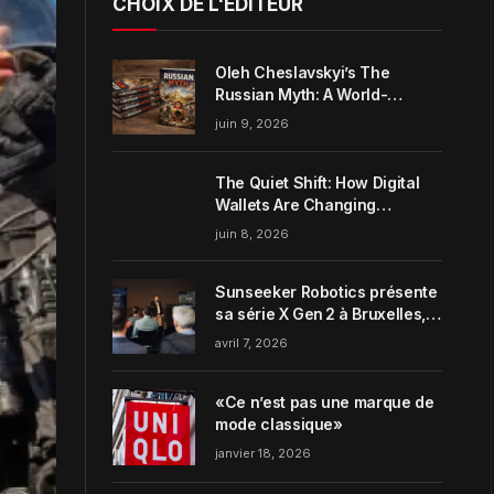
CHOIX DE L'ÉDITEUR
Oleh Cheslavskyi’s The
Russian Myth: A World-
Systems Analysis of
juin 9, 2026
Muscovite Power
The Quiet Shift: How Digital
Wallets Are Changing
Everyday Money Habits in the
juin 8, 2026
US
Sunseeker Robotics présente
sa série X Gen 2 à Bruxelles,
incarnant parfaitement le
avril 7, 2026
concept de Garden Harmony
de la marque
«Ce n’est pas une marque de
mode classique»
janvier 18, 2026