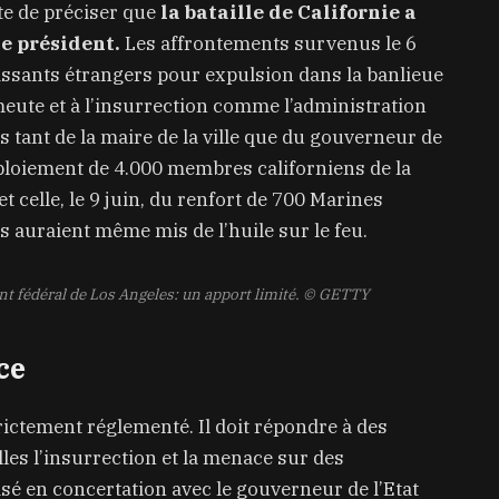
rte de préciser que
la bataille de Californie a
e président.
Les affrontements survenus le 6
tissants étrangers pour expulsion dans la banlieue
meute et à l’insurrection comme l’administration
is tant de la maire de la ville que du gouverneur de
déploiement de 4.000 membres californiens de la
 celle, le 9 juin, du renfort de 700 Marines
les auraient même mis de l’huile sur le feu.
t fédéral de Los Angeles: un apport limité.
© GETTY
ce
rictement réglementé. Il doit répondre à des
les l’insurrection et la menace sur des
alisé en concertation avec le gouverneur de l’Etat