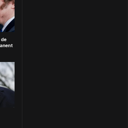
 de
manent