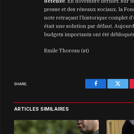
défense
. En novembre dernier, sur b
presse et des réseaux sociaux, la Fon
note retraçant l’historique complet d’
était une solution par défaut. Aujourd
budgets importants ont été débloqués
Emile Thoreau (st)
SHARE.
Facebook
Twitter
ARTICLES SIMILAIRES