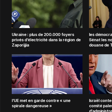
Ukraine : plus de 200.000 foyers
les démocra
privés d’électricité dans la région de
Sénat les n
Zaporijjia
douane de 
l’UE met en garde contre « une
Israël conte
spirale dangereuse »
comité pale
d’administr