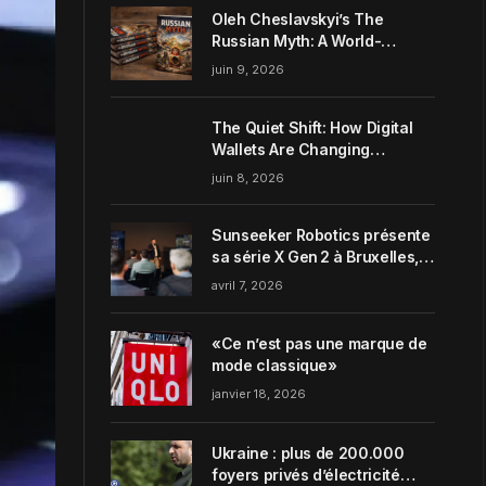
Oleh Cheslavskyi’s The
Russian Myth: A World-
Systems Analysis of
juin 9, 2026
Muscovite Power
The Quiet Shift: How Digital
Wallets Are Changing
Everyday Money Habits in the
juin 8, 2026
US
Sunseeker Robotics présente
sa série X Gen 2 à Bruxelles,
incarnant parfaitement le
avril 7, 2026
concept de Garden Harmony
de la marque
«Ce n’est pas une marque de
mode classique»
janvier 18, 2026
Ukraine : plus de 200.000
foyers privés d’électricité