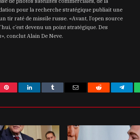
ase de photos satellites commerciales, de la
dation pour la recherche stratégique publiait une
un tir raté de missile russe. «Avant, l’open source
’hui, c’est devenu un point stratégique. Des
», conclut Alain De Neve.
Pinterest
LinkedIn
Tumblr
Email
Reddit
Telegra