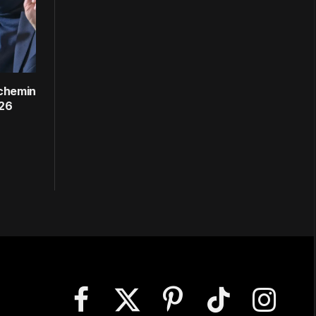
 chemin
026
Facebook
X
Pinterest
TikTok
Instagram