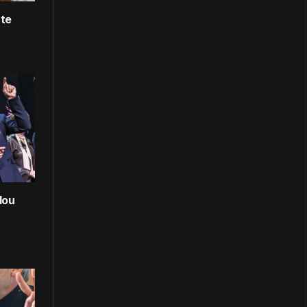
rte
lou