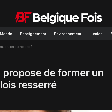
Monde
Enseignement
Environnement
Justice
t bruxellois resserré
R propose de former un
ois resserré