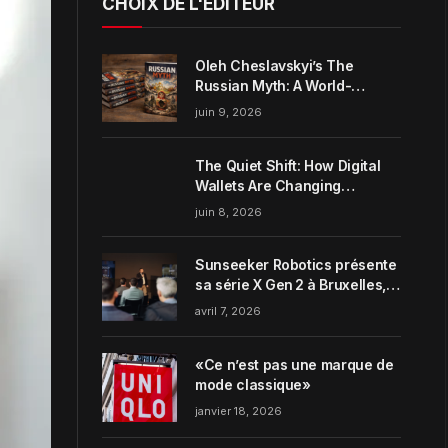
CHOIX DE L'ÉDITEUR
Oleh Cheslavskyi’s The
Russian Myth: A World-
Systems Analysis of
juin 9, 2026
Muscovite Power
The Quiet Shift: How Digital
Wallets Are Changing
Everyday Money Habits in the
juin 8, 2026
US
Sunseeker Robotics présente
sa série X Gen 2 à Bruxelles,
incarnant parfaitement le
avril 7, 2026
concept de Garden Harmony
de la marque
«Ce n’est pas une marque de
mode classique»
janvier 18, 2026