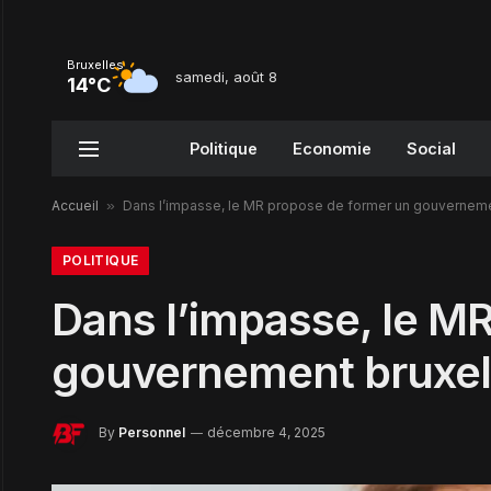
Bruxelles
samedi, août 8
14°C
Politique
Economie
Social
Accueil
»
Dans l’impasse, le MR propose de former un gouvernemen
POLITIQUE
Dans l’impasse, le M
gouvernement bruxell
By
Personnel
décembre 4, 2025