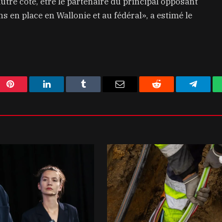
’autre côté, être le partenaire du principal opposant
 en place en Wallonie et au fédéral», a estimé le
Pinterest
LinkedIn
Tumblr
Email
Reddit
Telegra