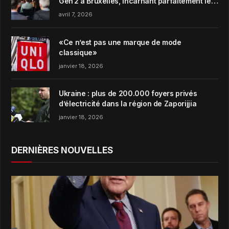
Gen 2 à Bruxelles, incarnant parfaitement le
concept de Garden Harmony de la marque
avril 7, 2026
«Ce n’est pas une marque de mode
classique»
janvier 18, 2026
Ukraine : plus de 200.000 foyers privés
d’électricité dans la région de Zaporijjia
janvier 18, 2026
DERNIÈRES NOUVELLES