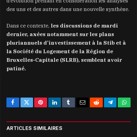
d’évolution prenant en considération les analyses
des uns et des autres dans une nouvelle synthèse.
Dans ce contexte,
les discussions de mardi
dernier, axées notamment sur les plans
pluriannuels d’investissement à la Stib et à
la Société du Logement de la Région de
Bruxelles-Capitale (SLRB), semblent avoir
patiné.
Facebook
Twitter
Pinterest
LinkedIn
Tumblr
Email
Reddit
Telegram
What
ARTICLES SIMILAIRES