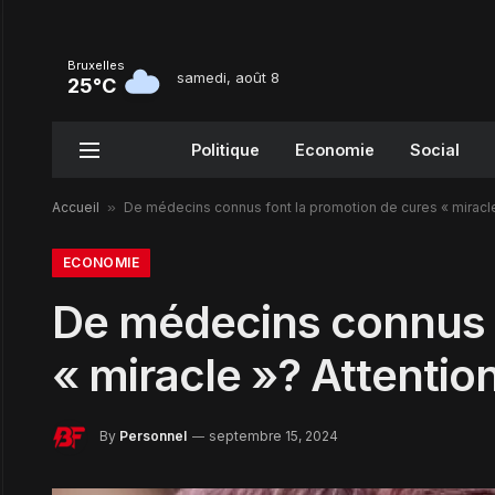
Bruxelles
samedi, août 8
25°C
Politique
Economie
Social
Accueil
»
De médecins connus font la promotion de cures « miracle
ECONOMIE
De médecins connus f
« miracle »? Attentio
By
Personnel
septembre 15, 2024