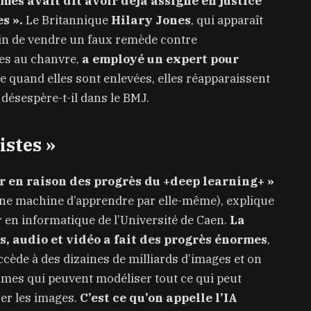
mes avait dit avoir déjà assigné en justice
s ».
Le Britannique
Hilary Jones
, qui apparaît
ain de vendre un faux remède contre
es au chanvre,
a employé un expert pour
e quand elles sont enlevées, elles réapparaissent
désespère-t-il dans le BMJ.
istes »
r en raison des progrès du +deep learning+ »
une machine d’apprendre par elle-même), explique
 en informatique de l’Université de Caen.
La
s, audio et vidéo a fait des progrès énormes
,
accède à des dizaines de milliards d’images et on
hmes qui peuvent modéliser tout ce qui peut
rer les images.
C’est ce qu’on appelle l’IA