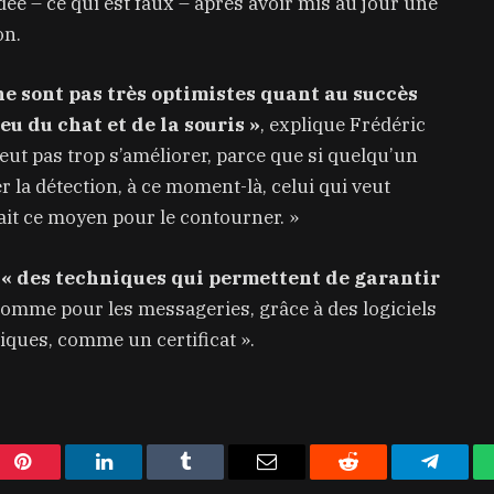
ée – ce qui est faux – après avoir mis au jour une
on.
ne sont pas très optimistes quant au succès
jeu du chat et de la souris »
, explique Frédéric
 peut pas trop s’améliorer, parce que si quelqu’un
 la détection, à ce moment-là, celui qui veut
ait ce moyen pour le contourner. »
 « des techniques qui permettent de garantir
comme pour les messageries, grâce à des logiciels
ques, comme un certificat ».
Pinterest
LinkedIn
Tumblr
Email
Reddit
Telegra