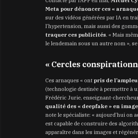
Contacté par l’AFP en mai,
Michel Cy
Meta pour dénoncer ces « arnaque
sur des vidéos générées par IA en tr
l’hypertension, mais aussi des gomm
traquer ces publicités
. « Mais mêm
le lendemain sous un autre nom », se 
« Cercles conspirationn
Ces arnaques « ont
pris de l’ampleu
(technologie destinée à permettre à 
Frédéric Jurie, enseignant-chercheur
qualité des « deepfake » en image
note le spécialiste: « aujourd’hui on 
est capable de construire des algorit
apparaître dans les images et régéné