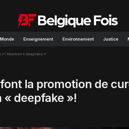
Monde
Enseignement
Environnement
Justice
 »? Attention « deepfake »!
ont la promotion de cu
n « deepfake »!