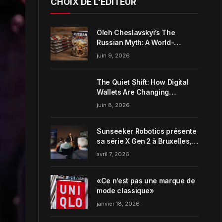
CHOIX DE L'ÉDITEUR
Oleh Cheslavskyi’s The
Russian Myth: A World-
Systems Analysis of
juin 9, 2026
Muscovite Power
The Quiet Shift: How Digital
Wallets Are Changing
Everyday Money Habits in the
juin 8, 2026
US
Sunseeker Robotics présente
sa série X Gen 2 à Bruxelles,
incarnant parfaitement le
avril 7, 2026
concept de Garden Harmony
de la marque
«Ce n’est pas une marque de
mode classique»
janvier 18, 2026