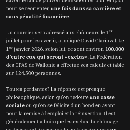
savoir le fait de pouvoir démissionner d’un emploi
pour se réorienter,
une fois dans sa carrière et
sans pénalité financière
.
er
Un courrier sera adressé aux chômeurs le 1
juillet pour les avertir, a indiqué David Clarinval. Le
er
1
janvier 2026, selon lui, ce sont environ
100.000
d’entre eux qui seront «exclus»
. La Fédération
des CPAS de Wallonie a effectué ses calculs et table
sur 124.500 personnes.
Toutes perdantes? La réponse est presque
philosophique, selon qu’on redoute
une casse
sociale
ou qu’on se félicite d’un bond en avant
pour la remise à l’emploi et la réinsertion. Il est
généralement admis que les exclus du chômage
se diviseront grosso modo en trois groupes:
un