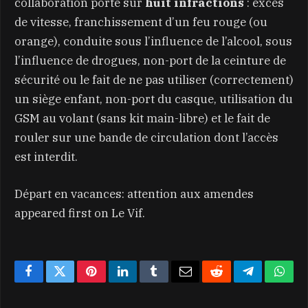
collaboration porte sur
huit infractions
: excès
de vitesse, franchissement d’un feu rouge (ou
orange), conduite sous l’influence de l’alcool, sous
l’influence de drogues, non-port de la ceinture de
sécurité ou le fait de ne pas utiliser (correctement)
un siège enfant, non-port du casque, utilisation du
GSM au volant (sans kit main-libre) et le fait de
rouler sur une bande de circulation dont l’accès
est interdit.
Départ en vacances: attention aux amendes
appeared first on Le Vif.
Facebook
Twitter
Pinterest
LinkedIn
Tumblr
Email
Reddit
Telegram
What