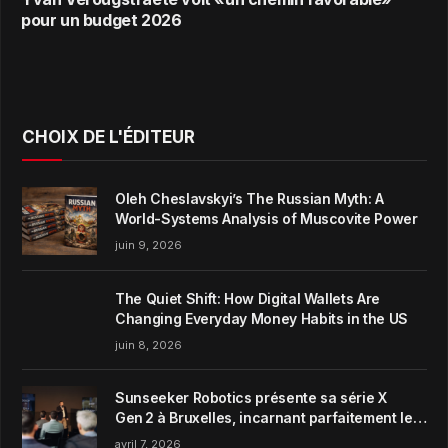
pour un budget 2026
CHOIX DE L'ÉDITEUR
Oleh Cheslavskyi’s The Russian Myth: A
World-Systems Analysis of Muscovite Power
juin 9, 2026
The Quiet Shift: How Digital Wallets Are
Changing Everyday Money Habits in the US
juin 8, 2026
Sunseeker Robotics présente sa série X
Gen 2 à Bruxelles, incarnant parfaitement le
concept de Garden Harmony de la marque
avril 7, 2026