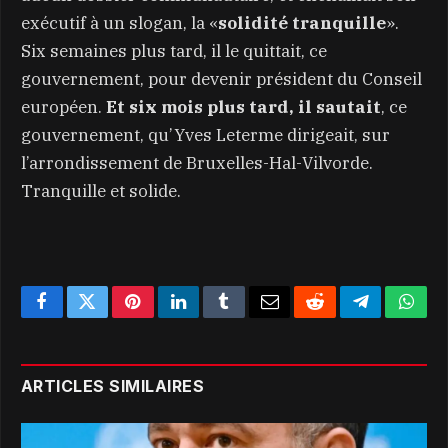
exécutif à un slogan, la «
solidité tranquille
».
Six semaines plus tard, il le quittait, ce
gouvernement, pour devenir président du Conseil
européen.
Et six mois plus tard, il sautait
, ce
gouvernement, qu’Yves Leterme dirigeait, sur
l’arrondissement de Bruxelles-Hal-Vilvorde.
Tranquille et solide.
Facebook
Twitter
Pinterest
LinkedIn
Tumblr
Email
Reddit
Telegram
What
ARTICLES SIMILAIRES