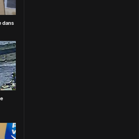
e dans
le