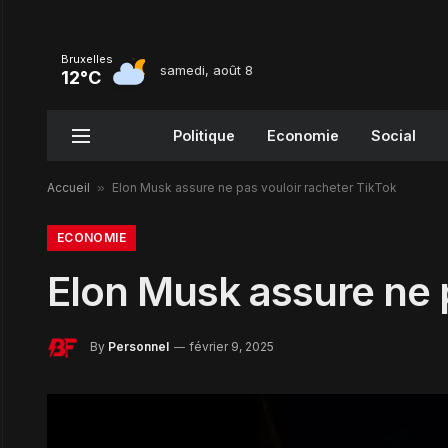
Bruxelles
samedi, août 8
12°C
Politique
Economie
Social
Accueil
»
Elon Musk assure ne pas vouloir racheter TikTok
ECONOMIE
Elon Musk assure ne p
By
Personnel
février 9, 2025