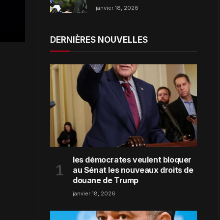
dans la région de Zaporijjia
janvier 18, 2026
DERNIÈRES NOUVELLES
les démocrates veulent bloquer
au Sénat les nouveaux droits de
douane de Trump
janvier 18, 2026