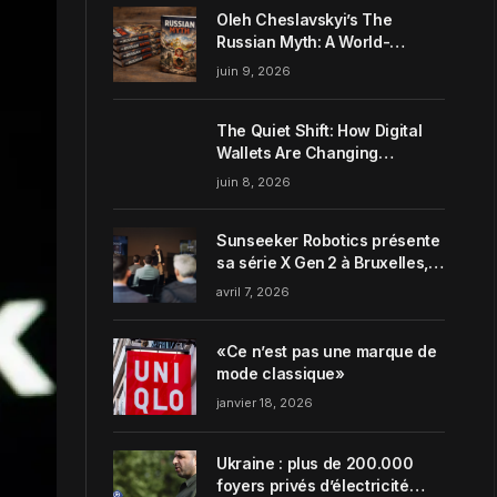
Oleh Cheslavskyi’s The
Russian Myth: A World-
Systems Analysis of
juin 9, 2026
Muscovite Power
The Quiet Shift: How Digital
Wallets Are Changing
Everyday Money Habits in the
juin 8, 2026
US
Sunseeker Robotics présente
sa série X Gen 2 à Bruxelles,
incarnant parfaitement le
avril 7, 2026
concept de Garden Harmony
de la marque
«Ce n’est pas une marque de
mode classique»
janvier 18, 2026
Ukraine : plus de 200.000
foyers privés d’électricité