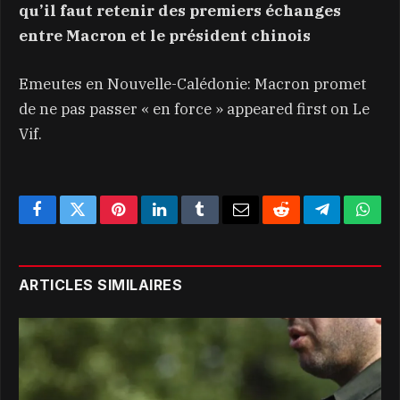
qu’il faut retenir des premiers échanges
entre Macron et le président chinois
Emeutes en Nouvelle-Calédonie: Macron promet
de ne pas passer « en force » appeared first on Le
Vif.
Facebook
Twitter
Pinterest
LinkedIn
Tumblr
Email
Reddit
Telegram
What
ARTICLES SIMILAIRES