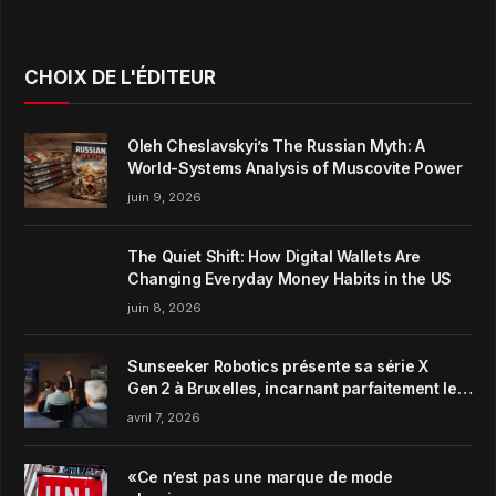
CHOIX DE L'ÉDITEUR
Oleh Cheslavskyi’s The Russian Myth: A
World-Systems Analysis of Muscovite Power
juin 9, 2026
The Quiet Shift: How Digital Wallets Are
Changing Everyday Money Habits in the US
juin 8, 2026
Sunseeker Robotics présente sa série X
Gen 2 à Bruxelles, incarnant parfaitement le
concept de Garden Harmony de la marque
avril 7, 2026
«Ce n’est pas une marque de mode