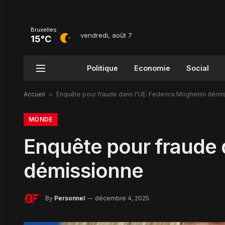
Bruxelles
vendredi, août 7
15°C
Politique
Economie
Social
Accueil
»
Enquête pour fraude dans l’UE: Federica Mogherini démi
MONDE
Enquête pour fraude 
démissionne
By
Personnel
décembre 4, 2025