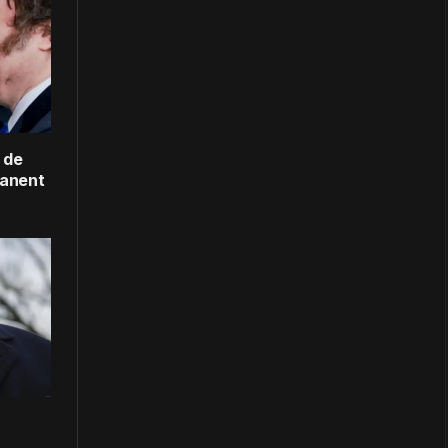
 de
manent