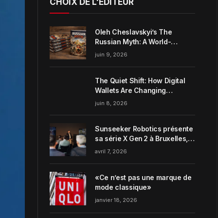
CHOIX DE L'ÉDITEUR
Oleh Cheslavskyi’s The
Russian Myth: A World-
Systems Analysis of
juin 9, 2026
Muscovite Power
The Quiet Shift: How Digital
Wallets Are Changing
Everyday Money Habits in the
juin 8, 2026
US
Sunseeker Robotics présente
sa série X Gen 2 à Bruxelles,
incarnant parfaitement le
avril 7, 2026
concept de Garden Harmony
de la marque
«Ce n’est pas une marque de
mode classique»
janvier 18, 2026