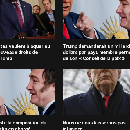
tes veulent bloquer au
Trump demanderait un milliard
ouveaux droits de
dollars par pays membre per
Trump
de son « Conseil de la paix »
ste la composition du
Nous ne nous laisserons pas
stinien chargé
intimider