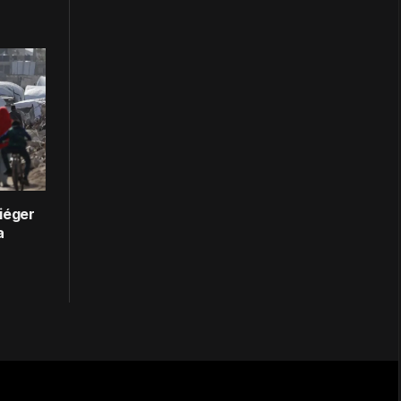
iéger
a