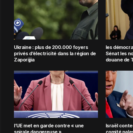
Ukraine : plus de 200.000 foyers
les démocra
privés d’électricité dans la région de
Sénat les n
Zaporijjia
douane de 
l’UE met en garde contre « une
Israël conte
spirale dangereuse »
comité pale