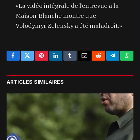
«La vidéo intégrale de l’entrevue à la
Maison-Blanche montre que
Volodymyr Zelensky a été maladroit.»
Facebook
Twitter
Pinterest
LinkedIn
Tumblr
Email
Reddit
Telegram
What
ARTICLES SIMILAIRES