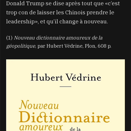
Donald Trump se dise après tout que «c’est
trop con de laisser les Chinois prendre le
leadership», et qu’il change à nouveau.
(1)
Nouveau dictionnaire amoureux de la
géopolitique
, par Hubert Védrine, Plon, 608 p.