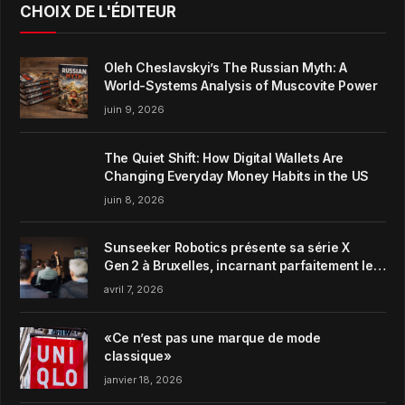
CHOIX DE L'ÉDITEUR
Oleh Cheslavskyi’s The Russian Myth: A
World-Systems Analysis of Muscovite Power
juin 9, 2026
The Quiet Shift: How Digital Wallets Are
Changing Everyday Money Habits in the US
juin 8, 2026
Sunseeker Robotics présente sa série X
Gen 2 à Bruxelles, incarnant parfaitement le
concept de Garden Harmony de la marque
avril 7, 2026
«Ce n’est pas une marque de mode
classique»
janvier 18, 2026