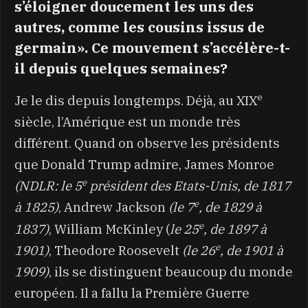
s’éloigner doucement les uns des
autres, comme les cousins issus de
germain». Ce mouvement s’accélère-t-
il depuis quelques semaines?
e
Je le dis depuis longtemps. Déjà, au XIX
siècle, l’Amérique est un monde très
différent. Quand on observe les présidents
que Donald Trump admire, James Monroe
e
(NDLR: le 5
président des Etats-Unis, de 1817
e
à 1825)
, Andrew Jackson
(le 7
, de 1829 à
e
1837)
, William McKinley (
le 25
, de 1897 à
e
1901)
, Theodore Roosevelt
(le 26
, de 1901 à
1909)
, ils se distinguent beaucoup du monde
européen. Il a fallu la Première Guerre