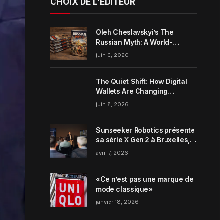
CHOIX DE L'ÉDITEUR
Oleh Cheslavskyi’s The
Russian Myth: A World-
Systems Analysis of
juin 9, 2026
Muscovite Power
The Quiet Shift: How Digital
Wallets Are Changing
Everyday Money Habits in the
juin 8, 2026
US
Sunseeker Robotics présente
sa série X Gen 2 à Bruxelles,
incarnant parfaitement le
avril 7, 2026
concept de Garden Harmony
de la marque
«Ce n’est pas une marque de
mode classique»
janvier 18, 2026