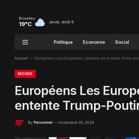
Bruxelles
jeudi, août 6
19°C
Politique
Economie
Social
Accueil
»
Européens Les Européens, dindons de la farce d’une en
MONDE
Européens Les Europé
entente Trump-Pouti
By
Personnel
novembre 25, 2024