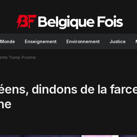
Monde
Enseignement
Environnement
Justice
tente Trump-Poutine
ens, dindons de la farc
ne