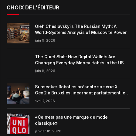
CHOIX DE L'ÉDITEUR
Oleh Cheslavskyi’s The Russian Myth: A
World-Systems Analysis of Muscovite Power
juin 9, 2026
The Quiet Shift: How Digital Wallets Are
Changing Everyday Money Habits in the US
juin 8, 2026
Sunseeker Robotics présente sa série X
Gen 2 à Bruxelles, incarnant parfaitement le
concept de Garden Harmony de la marque
avril 7, 2026
«Ce n’est pas une marque de mode
classique»
janvier 18, 2026