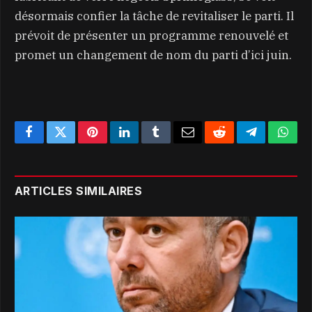
désormais confier la tâche de revitaliser le parti. Il
prévoit de présenter un programme renouvelé et
promet un changement de nom du parti d’ici juin.
Facebook
Twitter
Pinterest
LinkedIn
Tumblr
Email
Reddit
Telegram
What
ARTICLES SIMILAIRES