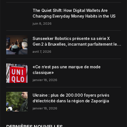
The Quiet Shift: How Digital Wallets Are
Changing Everyday Money Habits in the US
juin 8, 2026
Sunseeker Robotics présente sa série X
Gen 2 à Bruxelles, incarnant parfaitement le
concept de Garden Harmony de la marque
avril 7, 2026
«Ce n’est pas une marque de mode
classique»
janvier 18, 2026
Ukraine : plus de 200.000 foyers privés
d’électricité dans la région de Zaporijjia
janvier 18, 2026
DERNIÈRES NOUVELLES