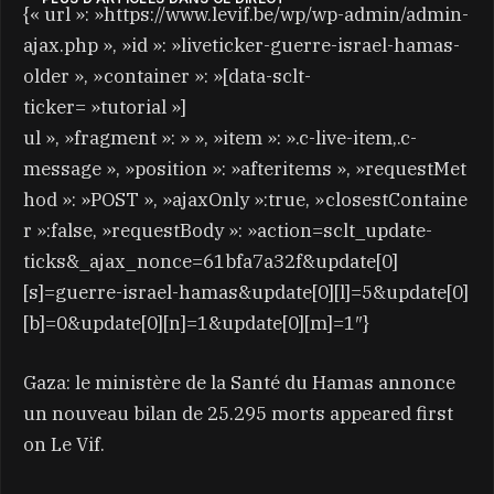
{« url »: »https://www.levif.be/wp/wp-admin/admin-
ajax.php », »id »: »liveticker-guerre-israel-hamas-
older », »container »: »[data-sclt-
ticker= »tutorial »]
ul », »fragment »: » », »item »: ».c-live-item,.c-
message », »position »: »afteritems », »requestMet
hod »: »POST », »ajaxOnly »:true, »closestContaine
r »:false, »requestBody »: »action=sclt_update-
ticks&_ajax_nonce=61bfa7a32f&update[0]
[s]=guerre-israel-hamas&update[0][l]=5&update[0]
[b]=0&update[0][n]=1&update[0][m]=1″}
Gaza: le ministère de la Santé du Hamas annonce
un nouveau bilan de 25.295 morts appeared first
on Le Vif.