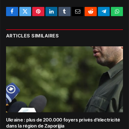
Facebook
Twitter
Pinterest
LinkedIn
Tumblr
Email
Reddit
Telegram
What
ARTICLES SIMILAIRES
Ukraine : plus de 200.000 foyers privés d’électricité
dans la région de Zaporijjia