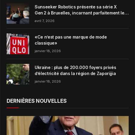
Sunseeker Robotics présente sa série X
Gen 2 à Bruxelles, incarnant parfaitement le
concept de Garden Harmony de la marque
avril 7, 2026
«Ce n’est pas une marque de mode
classique»
janvier 18, 2026
Ukraine : plus de 200.000 foyers privés
d’électricité dans la région de Zaporijjia
janvier 18, 2026
DERNIÈRES NOUVELLES