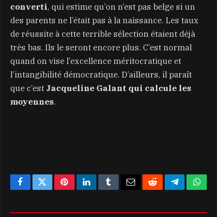
converti
, qui estime qu’on n’est pas belge si un
des parents ne l’était pas à la naissance. Les taux
de réussite à cette terrible sélection étaient déjà
très bas. Ils le seront encore plus. C’est normal
quand on vise l’excellence méritocratique et
l’intangibilité démocratique. D’ailleurs, il paraît
que c’est
Jacqueline Galant qui calcule les
moyennes
.
Facebook
Twitter
Pinterest
LinkedIn
Tumblr
Email
Reddit
Telegram
What