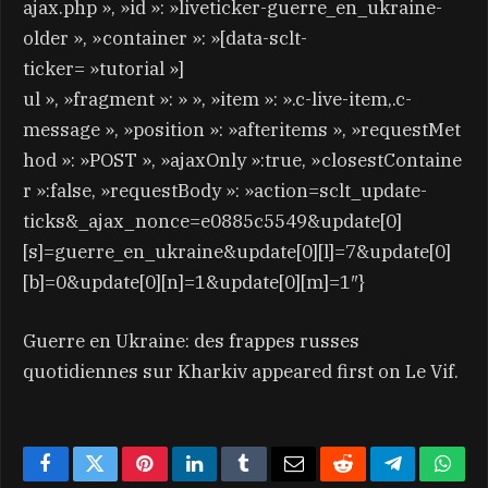
ajax.php », »id »: »liveticker-guerre_en_ukraine-
older », »container »: »[data-sclt-
ticker= »tutorial »]
ul », »fragment »: » », »item »: ».c-live-item,.c-
message », »position »: »afteritems », »requestMet
hod »: »POST », »ajaxOnly »:true, »closestContaine
r »:false, »requestBody »: »action=sclt_update-
ticks&_ajax_nonce=e0885c5549&update[0]
[s]=guerre_en_ukraine&update[0][l]=7&update[0]
[b]=0&update[0][n]=1&update[0][m]=1″}
Guerre en Ukraine: des frappes russes
quotidiennes sur Kharkiv appeared first on Le Vif.
Facebook
Twitter
Pinterest
LinkedIn
Tumblr
Email
Reddit
Telegram
What