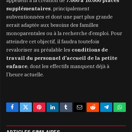
appellent à la création de
7.000 à 10.000 places
supplémentaires
, principalement
subventionnées et dont une part plus grande
serait adaptée aux besoins des familles
monoparentales ou à la recherche d’emploi. Pour
atteindre cet objectif, il faudra toutefois
revaloriser au préalable les
conditions de
travail du personnel d’accueil de la petite
enfance
, dont les effectifs manquent déjà à
l’heure actuelle.
Facebook
Twitter
Pinterest
LinkedIn
Tumblr
Email
Reddit
Telegram
What