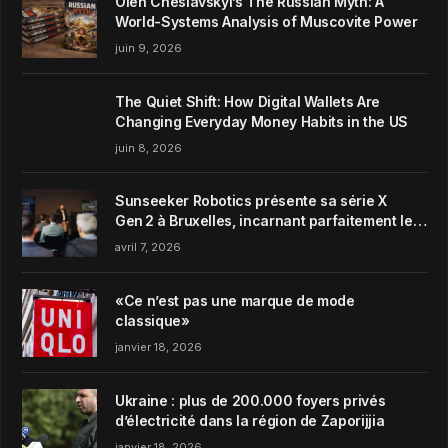
Oleh Cheslavskyi’s The Russian Myth: A
World-Systems Analysis of Muscovite Power
juin 9, 2026
The Quiet Shift: How Digital Wallets Are
Changing Everyday Money Habits in the US
juin 8, 2026
Sunseeker Robotics présente sa série X
Gen 2 à Bruxelles, incarnant parfaitement le
concept de Garden Harmony de la marque
avril 7, 2026
«Ce n’est pas une marque de mode
classique»
janvier 18, 2026
Ukraine : plus de 200.000 foyers privés
d’électricité dans la région de Zaporijjia
janvier 18, 2026