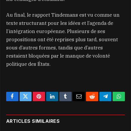
Au final, le rapport Tindemans est vu comme un
texte structurant pour les idées et l’agenda de
l’intégration européenne. Plusieurs de ses
propositions ont été reprises plus tard, souvent
sous d’autres formes, tandis que d’autres
restaient bloquées par le manque de volonté
politique des États.
Facebook
Twitter
Pinterest
LinkedIn
Tumblr
Email
Reddit
Telegram
What
ARTICLES SIMILAIRES