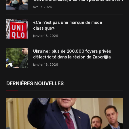
concept de Garden Harmony de la marque
avril 7, 2026
«Ce n’est pas une marque de mode
classique»
janvier 18, 2026
Ukraine : plus de 200.000 foyers privés
d’électricité dans la région de Zaporijjia
janvier 18, 2026
DERNIÈRES NOUVELLES