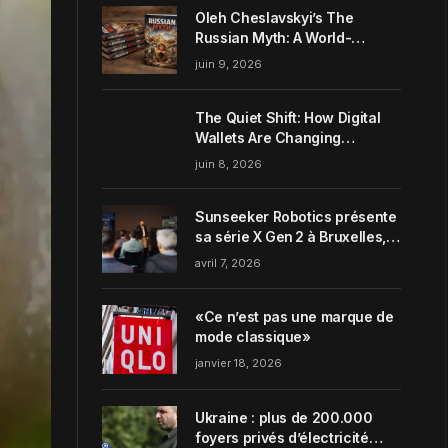
Oleh Cheslavskyi’s The
Russian Myth: A World-
Systems Analysis of
juin 9, 2026
Muscovite Power
The Quiet Shift: How Digital
Wallets Are Changing
Everyday Money Habits in the
juin 8, 2026
US
Sunseeker Robotics présente
sa série X Gen 2 à Bruxelles,
incarnant parfaitement le
avril 7, 2026
concept de Garden Harmony
de la marque
«Ce n’est pas une marque de
mode classique»
janvier 18, 2026
Ukraine : plus de 200.000
foyers privés d’électricité