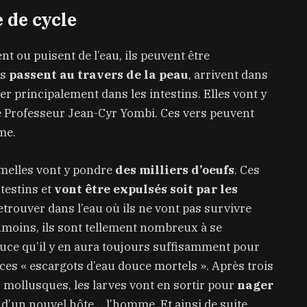
 de cycle
t ou puisent de l’eau, ils peuvent être
es
passent au travers de la peau
, arrivent dans
cer principalement dans les intestins. Elles vont y
le Professeur Jean-Cyr Yombi. Ces vers peuvent
me.
emelles vont y pondre
des milliers d’oeufs
. Ces
ntestins et
vont être expulsés soit par les
 retrouver dans l’eau où ils ne vont pas survivre
moins, ils sont tellement nombreux à se
ouce qu’il y en aura toujours suffisamment pour
 ces « escargots d’eau douce mortels ». Après trois
 mollusques, les larves vont en sortir pour
nager
e d’un nouvel hôte… l’homme. Et ainsi de suite.