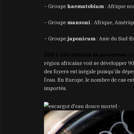
– Groupe
haematobium
: Afrique no
– Groupe
mansoni
: Afrique, Amériqu
– Groupe
japonicum
: Asie du Sud-Es
200 à 250 millions de personnes
so
région africaine voit se développer 90
des foyers est inégale puisqu’ils dé
l’eau. En Europe, le nombre de cas es
importés.