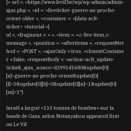
{« url »: »https://www.levif.be/wp/wp-admin/admin-
ajax.php », »id »: »liveticker-guerre-au-proche-
orient-older », »container »: »[data-sclt-
ticker= »tutorial »]
ul », »fragment »: » », »item »: ».c-live-item,.c-
message », »position »: »afteritems », »requestMet
hod »: »POST », »ajaxOnly »:true, »closestContaine
r »:false, »requestBody »: »action=sclt_update-
ticks&_ajax_nonce=d2991d1680&update[0]
[s]=guerre-au-proche-orient&update[0]
[l]=5&update[0][b]=0&update[0][n]=1&update[0]
[m]=1″}
Israël a largué «153 tonnes de bombes» sur la
bande de Gaza, selon Netanyahou appeared first
on Le Vif.