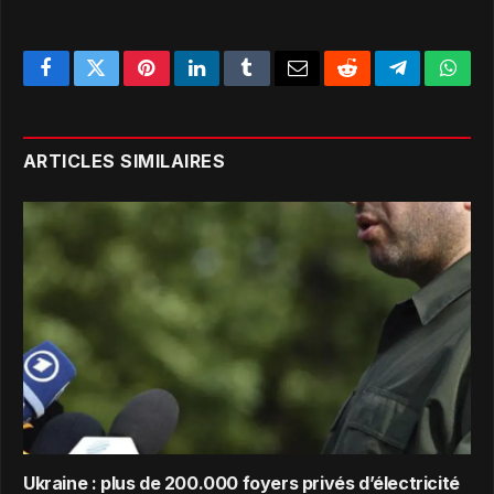
Facebook
Twitter
Pinterest
LinkedIn
Tumblr
Email
Reddit
Telegram
What
ARTICLES SIMILAIRES
Ukraine : plus de 200.000 foyers privés d’électricité