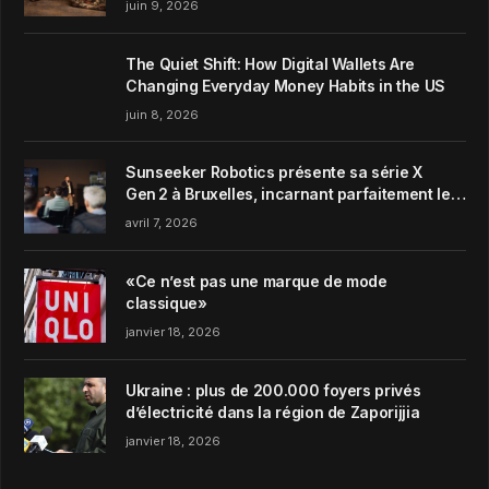
juin 9, 2026
The Quiet Shift: How Digital Wallets Are
Changing Everyday Money Habits in the US
juin 8, 2026
Sunseeker Robotics présente sa série X
Gen 2 à Bruxelles, incarnant parfaitement le
concept de Garden Harmony de la marque
avril 7, 2026
«Ce n’est pas une marque de mode
classique»
janvier 18, 2026
Ukraine : plus de 200.000 foyers privés
d’électricité dans la région de Zaporijjia
janvier 18, 2026