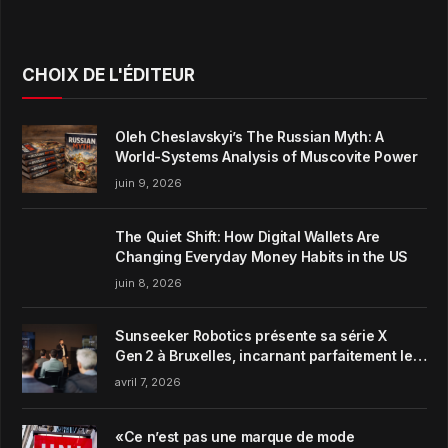
CHOIX DE L'ÉDITEUR
Oleh Cheslavskyi’s The Russian Myth: A
World-Systems Analysis of Muscovite Power
juin 9, 2026
The Quiet Shift: How Digital Wallets Are
Changing Everyday Money Habits in the US
juin 8, 2026
Sunseeker Robotics présente sa série X
Gen 2 à Bruxelles, incarnant parfaitement le
concept de Garden Harmony de la marque
avril 7, 2026
«Ce n’est pas une marque de mode