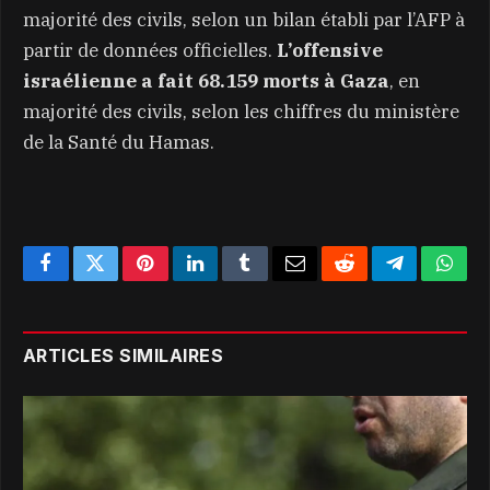
majorité des civils, selon un bilan établi par l’AFP à
partir de données officielles.
L’offensive
israélienne a fait 68.159 morts à Gaza
, en
majorité des civils, selon les chiffres du ministère
de la Santé du Hamas.
Facebook
Twitter
Pinterest
LinkedIn
Tumblr
Email
Reddit
Telegram
What
ARTICLES SIMILAIRES