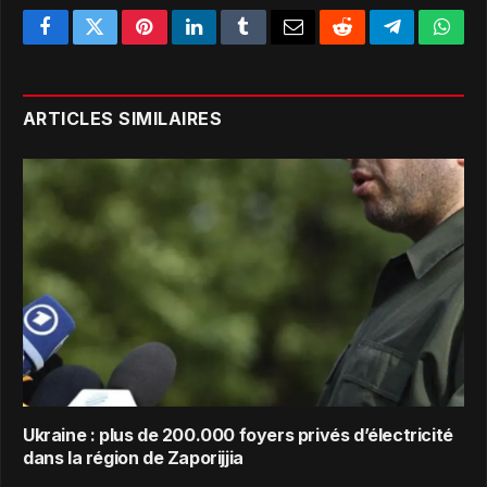
Facebook
Twitter
Pinterest
LinkedIn
Tumblr
Email
Reddit
Telegram
What
ARTICLES SIMILAIRES
Ukraine : plus de 200.000 foyers privés d’électricité
dans la région de Zaporijjia