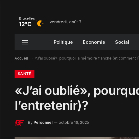
Bruxelles
vendredi, août 7
12°C
Politique
Economie
Social
Accueil
»
«J’ai oublié», pourquoi la mémoire flanche (et comment l’
SANTÉ
«J’ai oublié», pourq
l’entretenir)?
By
Personnel
octobre 16, 2025