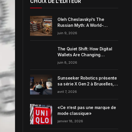
CHOIX DE L'ÉDITEUR
Oleh Cheslavskyi’s The
Russian Myth: A World-
Systems Analysis of
juin 9, 2026
Muscovite Power
The Quiet Shift: How Digital
Wallets Are Changing
Everyday Money Habits in the
juin 8, 2026
US
Sunseeker Robotics présente
sa série X Gen 2 à Bruxelles,
incarnant parfaitement le
avril 7, 2026
concept de Garden Harmony
de la marque
«Ce n’est pas une marque de
mode classique»
janvier 18, 2026