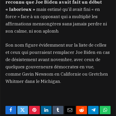
reconnu que Joe Biden avait fait un début
« laborieux »
mais estimé qu’il avait fini « en
force » face à un opposant qui a multiplié les
affirmations mensongères sans jamais perdre ni
son calme, ni son aplomb.
Son nom figure évidemment sur la liste de celles
et ceux qui pourraient remplacer Joe Biden en cas
de désistement avant novembre, avec ceux de
quelques gouverneurs démocrates en vue,
comme Gavin Newsom en Californie ou Gretchen
Whitmer dans le Michigan.
Facebook
Twitter
Pinterest
LinkedIn
Tumblr
Email
Reddit
Telegram
What