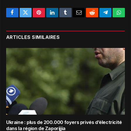
Facebook
Twitter
Pinterest
LinkedIn
Tumblr
Email
Reddit
Telegram
What
ARTICLES SIMILAIRES
Ukraine : plus de 200.000 foyers privés d’électricité
dans la région de Zaporijjia