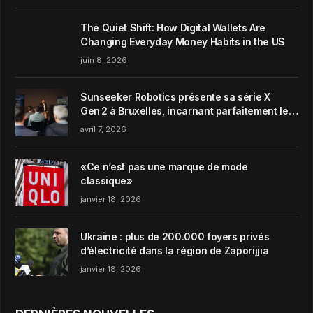
The Quiet Shift: How Digital Wallets Are
Changing Everyday Money Habits in the US
juin 8, 2026
Sunseeker Robotics présente sa série X
Gen 2 à Bruxelles, incarnant parfaitement le
concept de Garden Harmony de la marque
avril 7, 2026
«Ce n’est pas une marque de mode
classique»
janvier 18, 2026
Ukraine : plus de 200.000 foyers privés
d’électricité dans la région de Zaporijjia
janvier 18, 2026