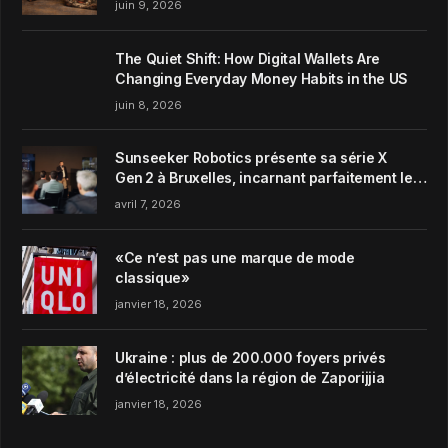
juin 9, 2026
The Quiet Shift: How Digital Wallets Are
Changing Everyday Money Habits in the US
juin 8, 2026
Sunseeker Robotics présente sa série X
Gen 2 à Bruxelles, incarnant parfaitement le
concept de Garden Harmony de la marque
avril 7, 2026
«Ce n’est pas une marque de mode
classique»
janvier 18, 2026
Ukraine : plus de 200.000 foyers privés
d’électricité dans la région de Zaporijjia
janvier 18, 2026