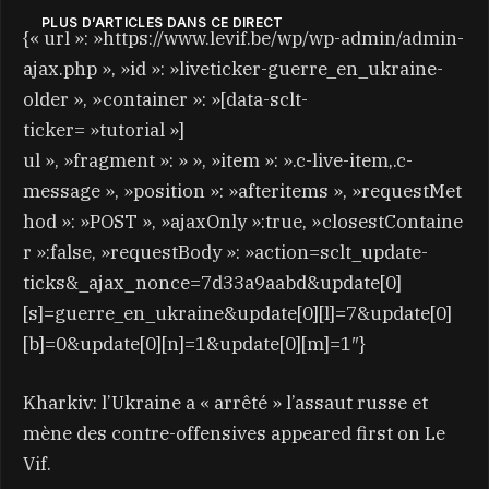
PLUS D’ARTICLES DANS CE DIRECT
{« url »: »https://www.levif.be/wp/wp-admin/admin-
ajax.php », »id »: »liveticker-guerre_en_ukraine-
older », »container »: »[data-sclt-
ticker= »tutorial »]
ul », »fragment »: » », »item »: ».c-live-item,.c-
message », »position »: »afteritems », »requestMet
hod »: »POST », »ajaxOnly »:true, »closestContaine
r »:false, »requestBody »: »action=sclt_update-
ticks&_ajax_nonce=7d33a9aabd&update[0]
[s]=guerre_en_ukraine&update[0][l]=7&update[0]
[b]=0&update[0][n]=1&update[0][m]=1″}
Kharkiv: l’Ukraine a « arrêté » l’assaut russe et
mène des contre-offensives appeared first on Le
Vif.