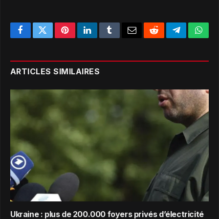
Facebook
Twitter
Pinterest
LinkedIn
Tumblr
Email
Reddit
Telegram
What
ARTICLES SIMILAIRES
Ukraine : plus de 200.000 foyers privés d’électricité