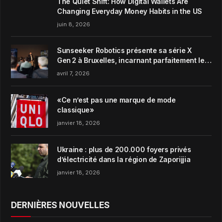
The Quiet Shift: How Digital Wallets Are
Changing Everyday Money Habits in the US
juin 8, 2026
Sunseeker Robotics présente sa série X
Gen 2 à Bruxelles, incarnant parfaitement le
concept de Garden Harmony de la marque
avril 7, 2026
«Ce n’est pas une marque de mode
classique»
janvier 18, 2026
Ukraine : plus de 200.000 foyers privés
d’électricité dans la région de Zaporijjia
janvier 18, 2026
DERNIÈRES NOUVELLES