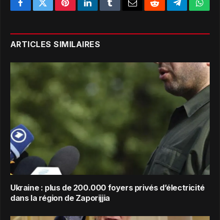
Facebook
Twitter
Pinterest
LinkedIn
Tumblr
Email
Reddit
Telegram
What
ARTICLES SIMILAIRES
Ukraine : plus de 200.000 foyers privés d’électricité
dans la région de Zaporijjia