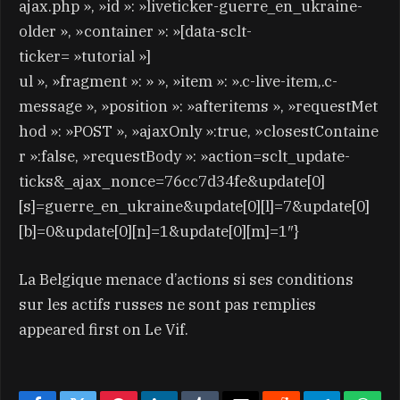
ajax.php », »id »: »liveticker-guerre_en_ukraine-
older », »container »: »[data-sclt-
ticker= »tutorial »]
ul », »fragment »: » », »item »: ».c-live-item,.c-
message », »position »: »afteritems », »requestMet
hod »: »POST », »ajaxOnly »:true, »closestContaine
r »:false, »requestBody »: »action=sclt_update-
ticks&_ajax_nonce=76cc7d34fe&update[0]
[s]=guerre_en_ukraine&update[0][l]=7&update[0]
[b]=0&update[0][n]=1&update[0][m]=1″}
La Belgique menace d’actions si ses conditions
sur les actifs russes ne sont pas remplies
appeared first on Le Vif.