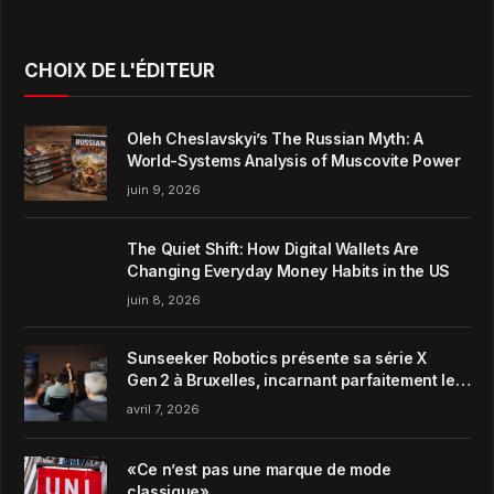
CHOIX DE L'ÉDITEUR
Oleh Cheslavskyi’s The Russian Myth: A
World-Systems Analysis of Muscovite Power
juin 9, 2026
The Quiet Shift: How Digital Wallets Are
Changing Everyday Money Habits in the US
juin 8, 2026
Sunseeker Robotics présente sa série X
Gen 2 à Bruxelles, incarnant parfaitement le
concept de Garden Harmony de la marque
avril 7, 2026
«Ce n’est pas une marque de mode
classique»