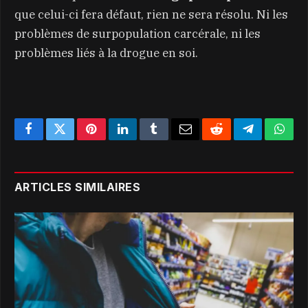
que celui-ci fera défaut, rien ne sera résolu. Ni les
problèmes de surpopulation carcérale, ni les
problèmes liés à la drogue en soi.
Facebook
Twitter
Pinterest
LinkedIn
Tumblr
Email
Reddit
Telegram
What
ARTICLES SIMILAIRES