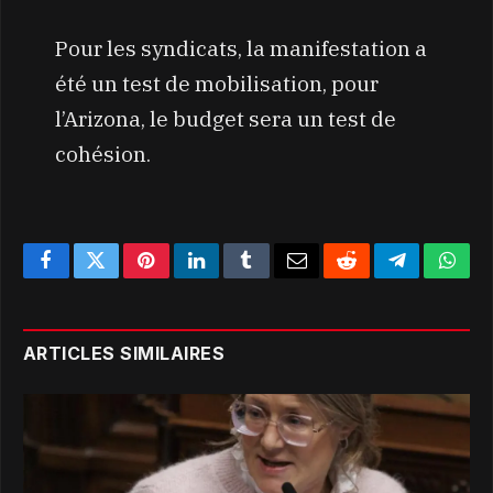
Pour les syndicats, la manifestation a
été un test de mobilisation, pour
l’Arizona, le budget sera un test de
cohésion.
Facebook
Twitter
Pinterest
LinkedIn
Tumblr
Email
Reddit
Telegram
What
ARTICLES SIMILAIRES