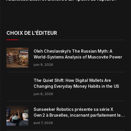
CHOIX DE L'ÉDITEUR
Oleh Cheslavskyi’s The Russian Myth: A
World-Systems Analysis of Muscovite Power
juin 9, 2026
The Quiet Shift: How Digital Wallets Are
Changing Everyday Money Habits in the US
juin 8, 2026
Sunseeker Robotics présente sa série X
Gen 2 à Bruxelles, incarnant parfaitement le
concept de Garden Harmony de la marque
avril 7, 2026