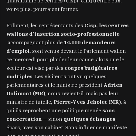
quarantaine de centres (Cisp). Cinq d’entre eux,
voire plus, pourraient fermer.
Poliment, les représentants des
Cisp, les centres
wallons d’insertion socio-professionnelle
accompagnant plus de
14.000 demandeurs
d’emploi
, sont venus devant le Parlement wallon
ce mercredi pour plaider leur cause, alors que le
secteur est visé par des
coupes budgétaires
multiples
. Les visiteurs ont vu quelques
parlementaires et le ministre-président
Adrien
Dolimont (MR)
, nous revient-il, mais pas leur
ministre de tutelle,
Pierre-Yves Jeholet (MR)
, à
qui ils reprochent une politique menée
sans
concertation
— sinon
quelques échanges
,
épars, avec son cabinet. Sans influence manifeste
sur les mesures qui les visent.