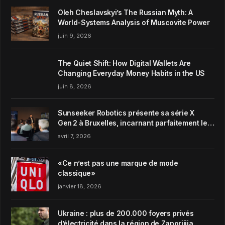
Oleh Cheslavskyi’s The Russian Myth: A
World-Systems Analysis of Muscovite Power
juin 9, 2026
The Quiet Shift: How Digital Wallets Are
Changing Everyday Money Habits in the US
juin 8, 2026
Sunseeker Robotics présente sa série X
Gen 2 à Bruxelles, incarnant parfaitement le
concept de Garden Harmony de la marque
avril 7, 2026
«Ce n’est pas une marque de mode
classique»
janvier 18, 2026
Ukraine : plus de 200.000 foyers privés
d’électricité dans la région de Zaporijjia