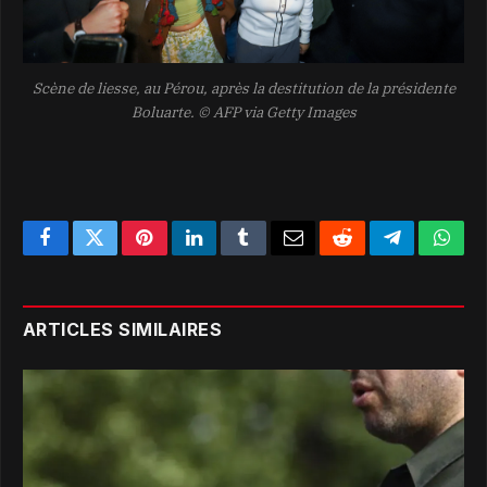
Scène de liesse, au Pérou, après la destitution de la présidente
Boluarte.
© AFP via Getty Images
Facebook
Twitter
Pinterest
LinkedIn
Tumblr
Email
Reddit
Telegram
What
ARTICLES SIMILAIRES