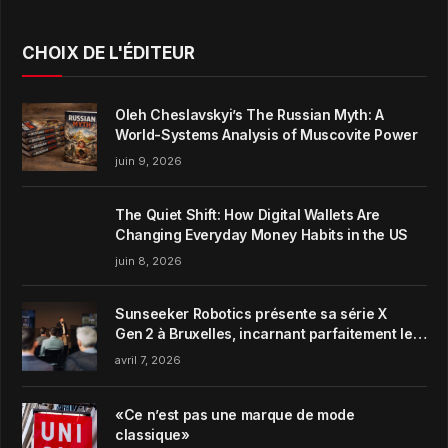
CHOIX DE L'ÉDITEUR
Oleh Cheslavskyi’s The Russian Myth: A
World-Systems Analysis of Muscovite Power
juin 9, 2026
The Quiet Shift: How Digital Wallets Are
Changing Everyday Money Habits in the US
juin 8, 2026
Sunseeker Robotics présente sa série X
Gen 2 à Bruxelles, incarnant parfaitement le
concept de Garden Harmony de la marque
avril 7, 2026
«Ce n’est pas une marque de mode
classique»