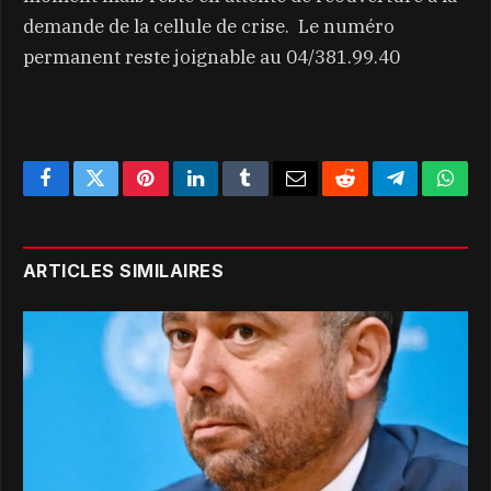
demande de la cellule de crise. Le numéro
permanent reste joignable au 04/381.99.40
Facebook
Twitter
Pinterest
LinkedIn
Tumblr
Email
Reddit
Telegram
What
ARTICLES SIMILAIRES