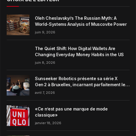
Oleh Cheslavskyi’s The Russian Myth: A
World-Systems Analysis of Muscovite Power
juin 9, 2026
The Quiet Shift: How Digital Wallets Are
Changing Everyday Money Habits in the US
juin 8, 2026
Sunseeker Robotics présente sa série X
Gen 2 à Bruxelles, incarnant parfaitement le
concept de Garden Harmony de la marque
avril 7, 2026
«Ce n’est pas une marque de mode
classique»
janvier 18, 2026