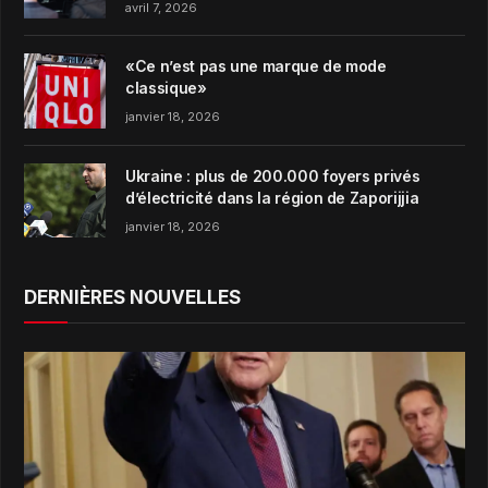
concept de Garden Harmony de la marque
avril 7, 2026
«Ce n’est pas une marque de mode
classique»
janvier 18, 2026
Ukraine : plus de 200.000 foyers privés
d’électricité dans la région de Zaporijjia
janvier 18, 2026
DERNIÈRES NOUVELLES