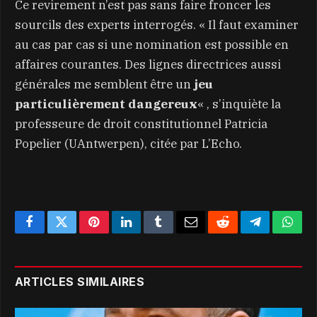
Ce revirement n’est pas sans faire froncer les
sourcils des experts interrogés. « Il faut examiner
au cas par cas si une nomination est possible en
affaires courantes. Des lignes directrices aussi
générales me semblent être un
jeu
particulièrement dangereux
« , s’inquiète la
professeure de droit constitutionnel Patricia
Popelier (UAntwerpen), citée par L’Echo.
Facebook
Twitter
Pinterest
LinkedIn
Tumblr
Email
Reddit
Telegram
What
ARTICLES SIMILAIRES