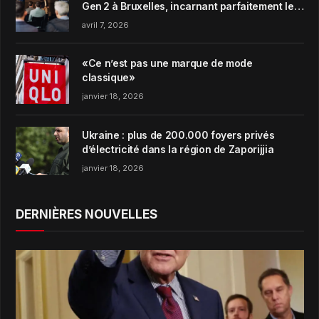
Gen 2 à Bruxelles, incarnant parfaitement le
concept de Garden Harmony de la marque
avril 7, 2026
«Ce n’est pas une marque de mode
classique»
janvier 18, 2026
Ukraine : plus de 200.000 foyers privés
d’électricité dans la région de Zaporijjia
janvier 18, 2026
DERNIÈRES NOUVELLES