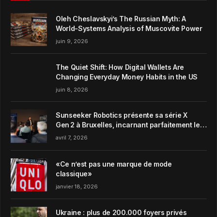
Oleh Cheslavskyi’s The Russian Myth: A
World-Systems Analysis of Muscovite Power
juin 9, 2026
The Quiet Shift: How Digital Wallets Are
Changing Everyday Money Habits in the US
juin 8, 2026
Sunseeker Robotics présente sa série X
Gen 2 à Bruxelles, incarnant parfaitement le
concept de Garden Harmony de la marque
avril 7, 2026
«Ce n’est pas une marque de mode
classique»
janvier 18, 2026
Ukraine : plus de 200.000 foyers privés