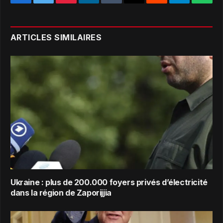
Facebook
Twitter
Pinterest
LinkedIn
Tumblr
Email
Reddit
Telegram
What
ARTICLES SIMILAIRES
Ukraine : plus de 200.000 foyers privés d’électricité
dans la région de Zaporijjia