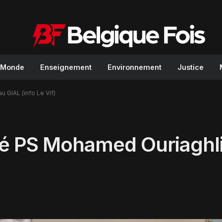
Monde
Enseignement
Environnement
Justice
 GIAL (info Le Vif)
é PS Mohamed Ouriaghli