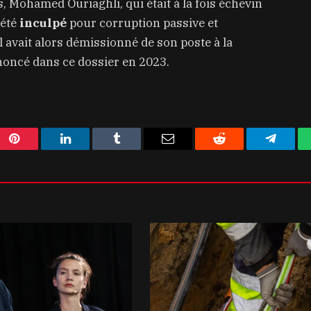
, Mohamed Ouriaghli, qui était à la fois échevin
 été
inculpé
pour corruption passive et
l avait alors démissionné de son poste à la
noncé dans ce dossier en 2023.
Pinterest
LinkedIn
Tumblr
Email
Reddit
Telegra