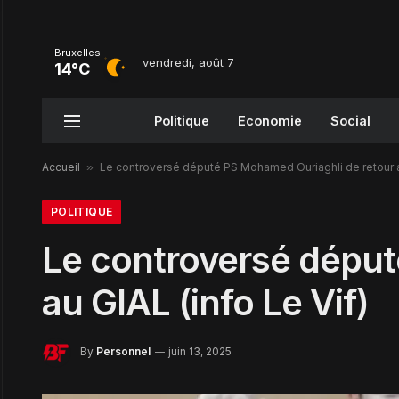
Bruxelles
vendredi, août 7
14°C
Politique
Economie
Social
Accueil
»
Le controversé député PS Mohamed Ouriaghli de retour au
POLITIQUE
Le controversé déput
au GIAL (info Le Vif)
By
Personnel
juin 13, 2025