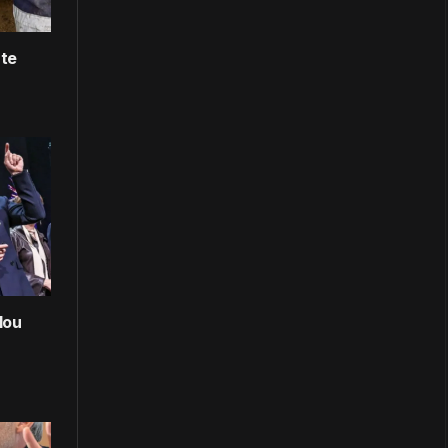
rte
lou