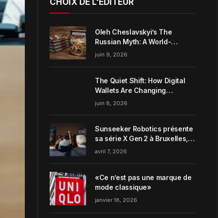
CHOIX DE L'ÉDITEUR
Oleh Cheslavskyi’s The
Russian Myth: A World-
Systems Analysis of
juin 9, 2026
Muscovite Power
The Quiet Shift: How Digital
Wallets Are Changing
Everyday Money Habits in the
juin 8, 2026
US
Sunseeker Robotics présente
sa série X Gen 2 à Bruxelles,
incarnant parfaitement le
avril 7, 2026
concept de Garden Harmony
de la marque
«Ce n’est pas une marque de
mode classique»
janvier 18, 2026