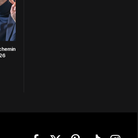
 chemin
026